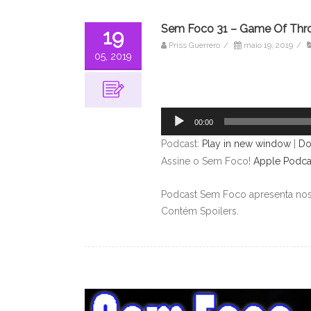
Sem Foco 31 – Game Of Thro
19
Priss Guerrero
/
maio 19, 2019
/
05, 2019
Tocador
de
áudio
00:00
Podcast:
Play in new window
|
Do
Assine o Sem Foco!
Apple Podca
Podcast Sem Foco apresenta nos
Contém Spoilers.