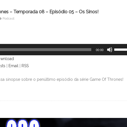
nes – Temporada 08 – Episódio 05 – Os Sinos!
Podcast
Use
00:00
as
wnload
setas
sts
|
Email
|
RSS
para
cima
sa sinopse sobre o penúltimo episódio da série Game Of Thrones!
ou
para
baixo
para
aument
ou
diminui