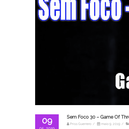
Sem Foco 30 – Game Of Thron
09
Priss Guerrero
/
maio 9, 2019
/
05, 2019