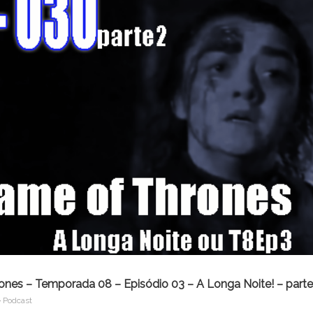
o
volume
es – Temporada 08 – Episódio 03 – A Longa Noite! – parte 
Podcast