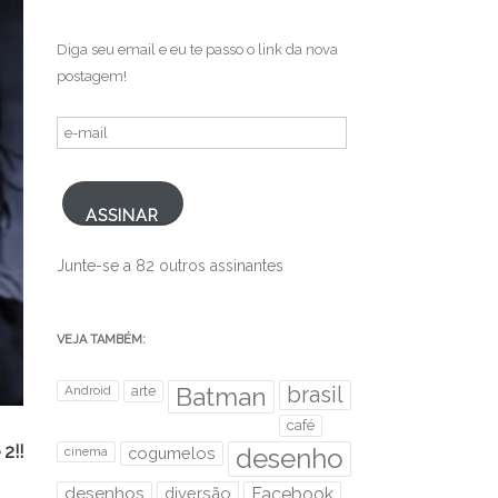
.
Diga seu email e eu te passo o link da nova
postagem!
e-
mail
ASSINAR
Junte-se a 82 outros assinantes
VEJA TAMBÉM:
brasil
Android
arte
Batman
café
2!!
desenho
cinema
cogumelos
desenhos
diversão
Facebook