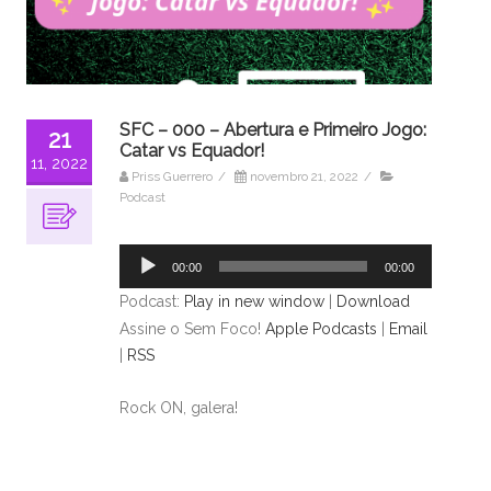
SFC – 000 – Abertura e Primeiro Jogo:
21
Catar vs Equador!
11, 2022
Priss Guerrero
/
novembro 21, 2022
/
Podcast
Tocador
de
00:00
00:00
áudio
Podcast:
Play in new window
|
Download
Assine o Sem Foco!
Apple Podcasts
|
Email
|
RSS
Rock ON, galera!