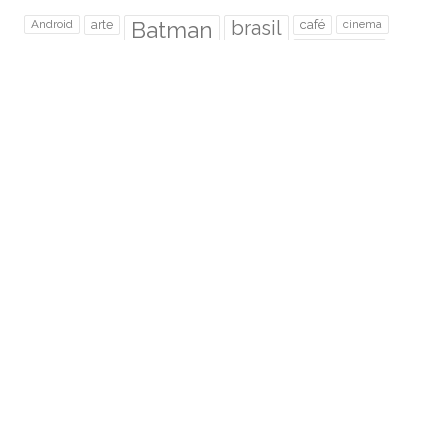
brasil
Android
arte
Batman
café
cinema
cogumelos
desenho
desenhos
diversão
Facebook
filme
fotos
futebol
gameplay
games
Gandalf
gato
gatos
HERÓIS
greve
humor
IFSP
ilustração
instagram
Java
jogos
LOL cats
lord of the rings
Metal
Photoshop
música
podcast
rabisco
Rock
Rock Me ON
Sem Foco
senhor dos anéis
Speed Paint
São Paulo
super mario
trânsito
tutorial
twitter
Video novo
RMO É HOSPEDADO NA: