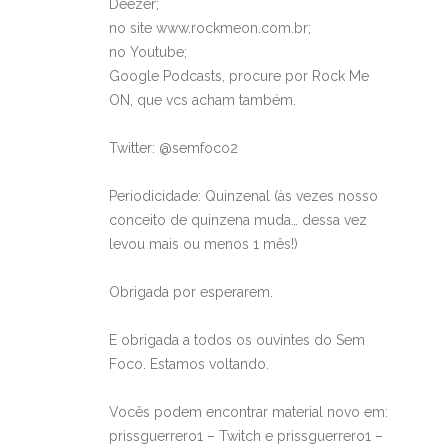
Deezer;
no site www.rockmeon.com.br;
no Youtube;
Google Podcasts, procure por Rock Me
ON, que vcs acham também.
Twitter: @semfoco2
Periodicidade: Quinzenal (às vezes nosso
conceito de quinzena muda… dessa vez
levou mais ou menos 1 mês!)
Obrigada por esperarem.
E obrigada a todos os ouvintes do Sem
Foco. Estamos voltando.
Vocês podem encontrar material novo em:
prissguerrero1 – Twitch e prissguerrero1 –