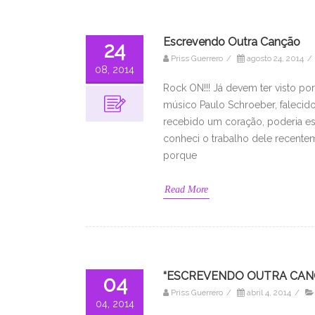
Escrevendo Outra Canção
24
Priss Guerrero
/
agosto 24, 2014
/
08, 2014
Rock ON!!! Já devem ter visto po
músico Paulo Schroeber, falecido 
recebido um coração, poderia est
conheci o trabalho dele recente
porque
Read More
“ESCREVENDO OUTRA CANÇÃ
04
Priss Guerrero
/
abril 4, 2014
/
04, 2014