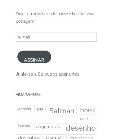
Diga seu email e eu te passo o link da nova
postagem!
e-
mail
ASSINAR
Junte-se a 82 outros assinantes
VEJA TAMBÉM:
brasil
Android
arte
Batman
café
desenho
cinema
cogumelos
desenhos
diversão
Facebook