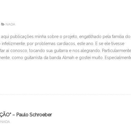
NADA
r aqui publicações minha sobre o projeto, engatilhado pela família do
infelizmente, por problemas cardíacos, este ano. E se ele tivesse
ar aí conosco, tocando sua guitarra e nos alegrando. Particularment
mente, como guitarrista da banda Almah e gostei muito. Especialment
O” – Paulo Schroeber
NADA