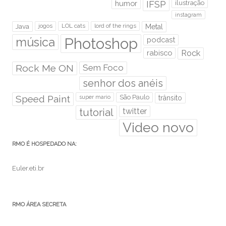
humor
IFSP
ilustração
instagram
Java
jogos
LOL cats
lord of the rings
Metal
Photoshop
música
podcast
rabisco
Rock
Rock Me ON
Sem Foco
senhor dos anéis
Speed Paint
São Paulo
super mario
trânsito
tutorial
twitter
Video novo
RMO É HOSPEDADO NA:
Euler.eti.br
RMO ÁREA SECRETA