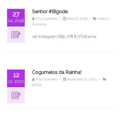
Senhor #Bigode.
27
Priss Guerrero
/
abril 27, 2016
/
Artes e
04, 2016
Rabiscos
via Instagram http://ift.tt/1TvKxmw
Cogumelos da Rainha!
12
Priss Guerrero
/
dezembro 12, 2010
/
12, 2010
NADA