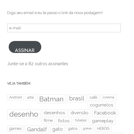
Diga seu email e eu te passo o link da nova postagem!
e-
mail
ASSINAR
Junte-se a 82 outros assinantes
VEJA TAMBÉM:
brasil
Android
arte
Batman
café
cinema
cogumelos
desenho
desenhos
diversão
Facebook
filme
fotos
futebol
gameplay
games
Gandalf
gato
gatos
HERÓIS
greve