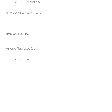
SFC – 004 – Episódio V
SFC – 003 – Na Correria
RMO CATEGORIAS
Artes e Rabiscos
(105)
Canal RMO
(32)
Conversa Fiada
(117)
Evil Darwin
(4)
Fotos e Imagens
(159)
Garimpo Virtual
(94)