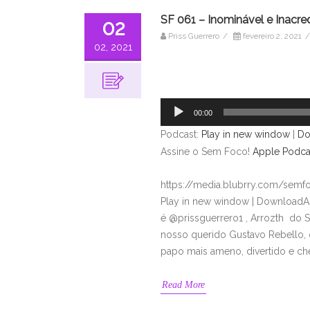
SF 061 – Inominável e Inacre
02
Priss Guerrero
/
fevereiro 2, 2021
/
02, 2021
Tocador
de
áudio
00:00
Podcast:
Play in new window
|
Do
Assine o Sem Foco!
Apple Podca
https://media.blubrry.com/sem
Play in new window | DownloadAs
é @prissguerrero1 , Arrozth do 
nosso querido Gustavo Rebello, 
papo mais ameno, divertido e ch
Read More