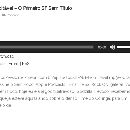
ditável – O Primeiro SF Sem Título
Podcast
Use
00:00
as
wnload
setas
sts
|
Email
|
RSS
para
cima
foco/www.rockmeon.com.br/episodios/sf-061-Inominavel.mp3Podcas
ou
sine o Sem Foco! Apple Podcasts | Email | RSS Rock ON, galera! A
para
Sem Foco. hoje eu e a @godzillatrevoso, Godzilla Trevoso, recebem
baixo
que já esteve aqui falando sobre o denso filme do Coringa, para um
para
eio de
aument
ou
diminui
o