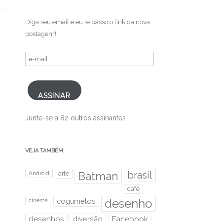
.
Diga seu email e eu te passo o link da nova
postagem!
e-
mail
ASSINAR
Junte-se a 82 outros assinantes
VEJA TAMBÉM:
brasil
Android
arte
Batman
café
desenho
cinema
cogumelos
desenhos
diversão
Facebook