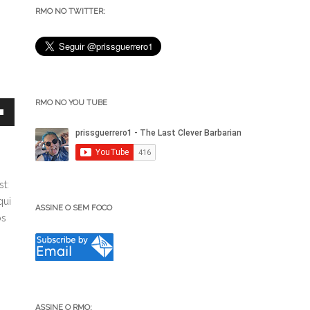
RMO NO TWITTER:
RMO NO YOU TUBE
t:
qui
ASSINE O SEM FOCO
os
ar
r
ASSINE O RMO: