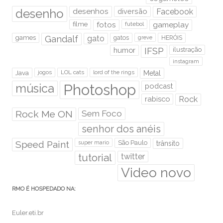
desenho
desenhos
diversão
Facebook
filme
fotos
futebol
gameplay
games
Gandalf
gato
gatos
HERÓIS
greve
humor
IFSP
ilustração
instagram
Java
jogos
LOL cats
lord of the rings
Metal
Photoshop
música
podcast
rabisco
Rock
Rock Me ON
Sem Foco
senhor dos anéis
Speed Paint
São Paulo
super mario
trânsito
tutorial
twitter
Video novo
RMO É HOSPEDADO NA:
Euler.eti.br