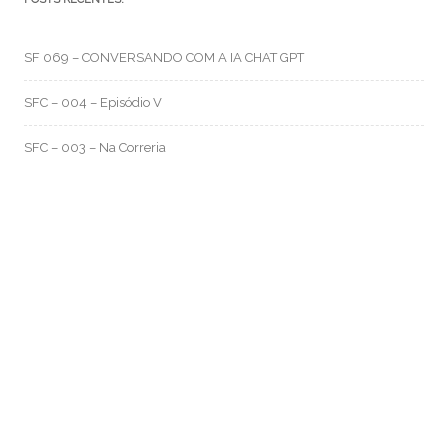
SF 069 – CONVERSANDO COM A IA CHAT GPT
SFC – 004 – Episódio V
SFC – 003 – Na Correria
RMO CATEGORIAS
Artes e Rabiscos
(105)
Canal RMO
(32)
Conversa Fiada
(117)
Evil Darwin
(4)