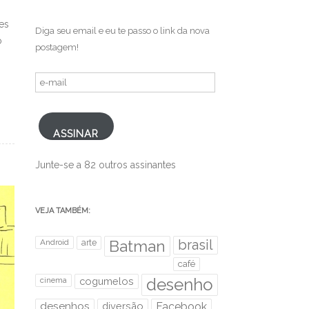
es
Diga seu email e eu te passo o link da nova
o
postagem!
e-
mail
ASSINAR
Junte-se a 82 outros assinantes
VEJA TAMBÉM:
brasil
Android
arte
Batman
café
desenho
cinema
cogumelos
desenhos
diversão
Facebook