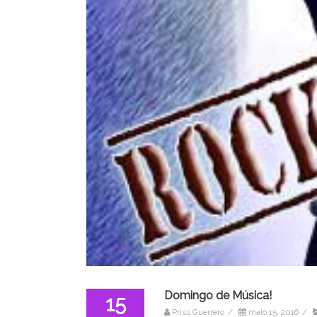
Domingo de Música!
15
Priss Guerrero
/
maio 15, 2016
/