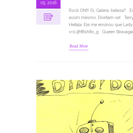
05, 2016
Rock ON!!! Oi, Galera, beleza? E
assim mesmo. Divirtam-se! Terry
Hietala: Ele me ensinou que Lad
v=0JjMBsh8x_g Queen Stravaganz
Read More