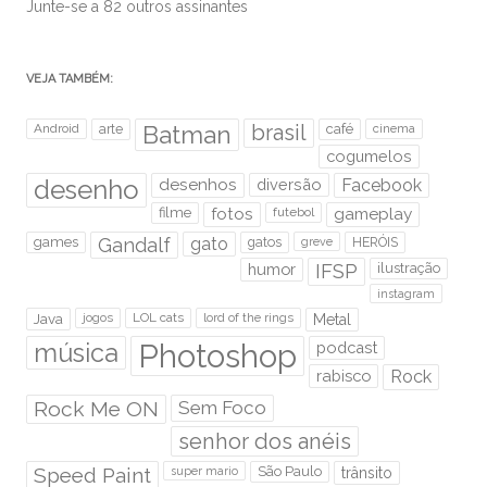
Junte-se a 82 outros assinantes
VEJA TAMBÉM:
brasil
Android
arte
Batman
café
cinema
cogumelos
desenho
desenhos
diversão
Facebook
filme
fotos
futebol
gameplay
games
Gandalf
gato
gatos
HERÓIS
greve
humor
IFSP
ilustração
instagram
Java
jogos
LOL cats
lord of the rings
Metal
Photoshop
música
podcast
rabisco
Rock
Rock Me ON
Sem Foco
senhor dos anéis
Speed Paint
São Paulo
super mario
trânsito