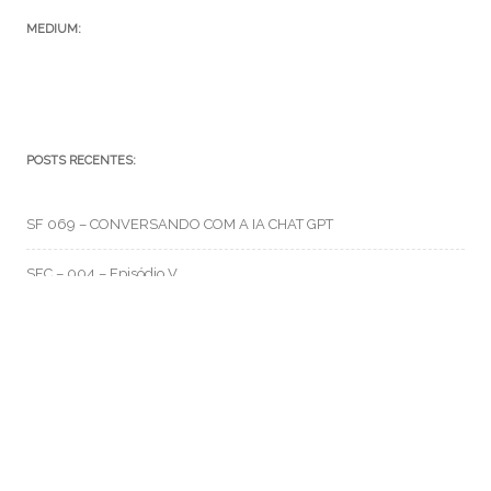
MEDIUM:
POSTS RECENTES:
SF 069 – CONVERSANDO COM A IA CHAT GPT
SFC – 004 – Episódio V
SFC – 003 – Na Correria
RMO CATEGORIAS
Artes e Rabiscos
(105)