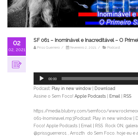
SF 061 – Inominável e Inacreditável – O Prime
02
Priss Guerrero
/
fevereiro 2, 2021
/
Podcast
02, 2021
Tocador
de
áudio
00:00
Podcast:
Play in new window
|
Download
Assine o Sem Foco!
Apple Podcasts
|
Email
|
RSS
https://media.blubrry.com/semfoco/www.rockmeon
061-Inominavel.mp3Podcast: Play in new window |
Foco! Apple Podcasts | Email | RSS Rock ON, galer
@prissguerrero1 , Arrozth do Sem Foco. hoje eu e 