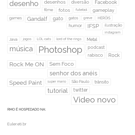
desenho
desenhos
diversão
Facebook
filme
fotos
futebol
gameplay
games
Gandalf
gato
gatos
HERÓIS
greve
humor
IFSP
ilustração
instagram
Java
jogos
LOL cats
lord of the rings
Metal
Photoshop
música
podcast
rabisco
Rock
Rock Me ON
Sem Foco
senhor dos anéis
Speed Paint
São Paulo
super mario
trânsito
tutorial
twitter
Video novo
RMO É HOSPEDADO NA:
Euler.eti.br