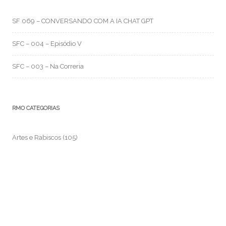
SF 069 – CONVERSANDO COM A IA CHAT GPT
SFC – 004 – Episódio V
SFC – 003 – Na Correria
RMO CATEGORIAS
Artes e Rabiscos
(105)
Canal RMO
(32)
Conversa Fiada
(117)
Evil Darwin
(4)