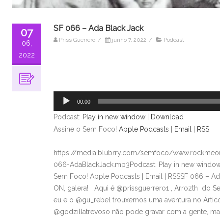
SF 066 – Ada Black Jack
07
Priss Guerrero
/
junho 7, 2022
/
Podcast
06,
2022
Tocador
de
áudio
00:00
Podcast:
Play in new window
|
Download
Assine o Sem Foco!
Apple Podcasts
|
Email
|
RSS
https://media.blubrry.com/semfoco/www.rockmeon
066-AdaBlackJack.mp3Podcast: Play in new window
Sem Foco! Apple Podcasts | Email | RSSSF 066 – 
ON, galera! Aqui é @prissguerrero1 , Arrozth do S
eu e o @gu_rebel trouxemos uma aventura no Ártico
@godzillatrevoso não pode gravar com a gente, ma