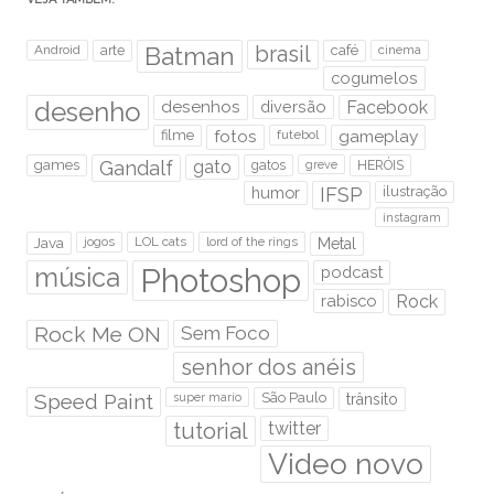
brasil
Android
arte
Batman
café
cinema
cogumelos
desenho
desenhos
diversão
Facebook
filme
fotos
futebol
gameplay
games
Gandalf
gato
gatos
HERÓIS
greve
humor
IFSP
ilustração
instagram
Java
jogos
LOL cats
lord of the rings
Metal
Photoshop
música
podcast
rabisco
Rock
Rock Me ON
Sem Foco
senhor dos anéis
Speed Paint
São Paulo
super mario
trânsito
tutorial
twitter
Video novo