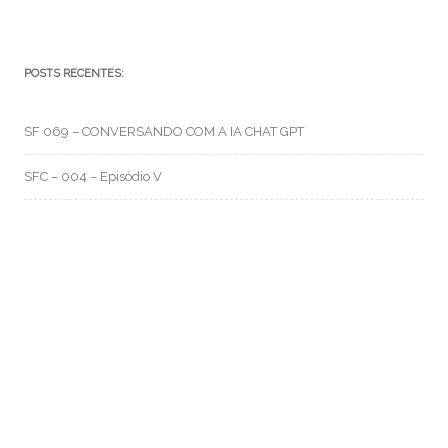
POSTS RECENTES:
SF 069 – CONVERSANDO COM A IA CHAT GPT
SFC – 004 – Episódio V
SFC – 003 – Na Correria
RMO CATEGORIAS
Artes e Rabiscos
(105)
Canal RMO
(32)