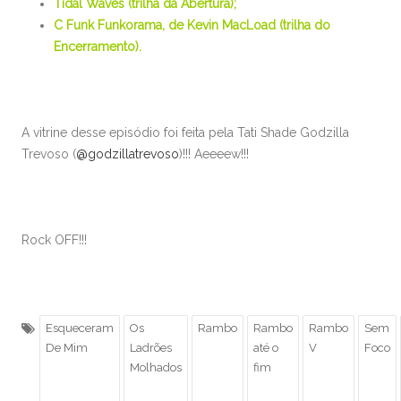
Tidal Waves (trilha da Abertura);
C Funk Funkorama, de Kevin MacLoad (trilha do
Encerramento).
A vitrine desse episódio foi feita pela Tati Shade Godzilla
Trevoso (
@godzillatrevoso
)!!! Aeeeew!!!
Rock OFF!!!
Esqueceram
Os
Rambo
Rambo
Rambo
Sem
De Mim
Ladrões
até o
V
Foco
Molhados
fim