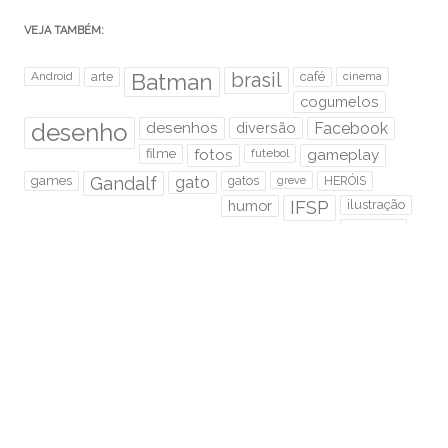
VEJA TAMBÉM:
brasil
Android
arte
Batman
café
cinema
cogumelos
desenho
desenhos
diversão
Facebook
filme
fotos
futebol
gameplay
games
Gandalf
gato
gatos
HERÓIS
greve
humor
IFSP
ilustração
instagram
Java
jogos
LOL cats
lord of the rings
Metal
Photoshop
música
podcast
rabisco
Rock
Rock Me ON
Sem Foco
senhor dos anéis
Speed Paint
São Paulo
super mario
trânsito
tutorial
twitter