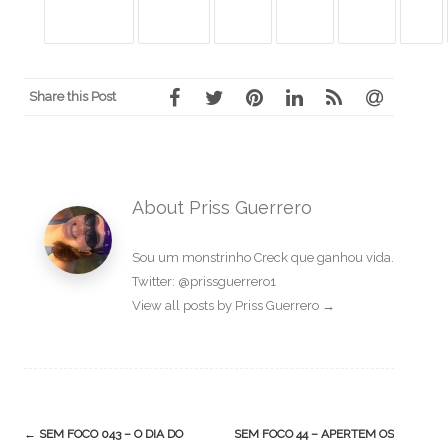
Share this Post
About Priss Guerrero
Sou um monstrinho Creck que ganhou vida.
Twitter: @prissguerrero1
View all posts by Priss Guerrero
→
Post
←
SEM FOCO 043 – O DIA DO
SEM FOCO 44 – APERTEM OS