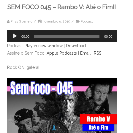
SEM FOCO 045 – Rambo V: Até o Fim!!
Priss Guerrero
/
novembro 5, 2019
/
Podcast
Tocador
00:00
00:00
de
Podcast:
Play in new window
|
Download
áudio
Assine o Sem Foco!
Apple Podcasts
|
Email
|
RSS
Rock ON, galera!