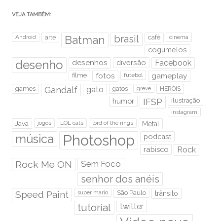
VEJA TAMBÉM:
brasil
Android
arte
Batman
café
cinema
cogumelos
desenho
desenhos
diversão
Facebook
filme
fotos
futebol
gameplay
games
Gandalf
gato
gatos
HERÓIS
greve
humor
IFSP
ilustração
instagram
Java
jogos
LOL cats
lord of the rings
Metal
Photoshop
música
podcast
rabisco
Rock
Rock Me ON
Sem Foco
senhor dos anéis
Speed Paint
São Paulo
super mario
trânsito
tutorial
twitter