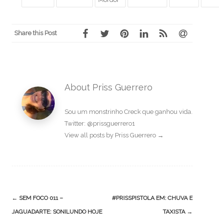
Share this Post
About Priss Guerrero
Sou um monstrinho Creck que ganhou vida.
Twitter: @prissguerrero1
View all posts by Priss Guerrero
→
Post
←
SEM FOCO 011 –
#PRISSPISTOLA EM: CHUVA E
navigation
JAGUADARTE: SONILUNDO HOJE
TAXISTA
→