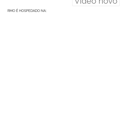
Video novo
RMO É HOSPEDADO NA:
Euler.eti.br
RMO ÁREA SECRETA
Acessar
Feed de posts
Feed de comentários
WordPress.org
MEDIUM: