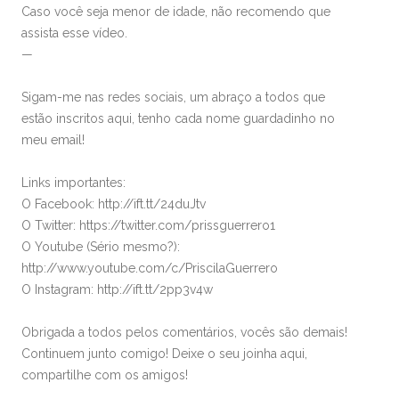
Caso você seja menor de idade, não recomendo que
assista esse vídeo.
—
Sigam-me nas redes sociais, um abraço a todos que
estão inscritos aqui, tenho cada nome guardadinho no
meu email!
Links importantes:
O Facebook: http://ift.tt/24duJtv
O Twitter: https://twitter.com/prissguerrero1
O Youtube (Sério mesmo?):
http://www.youtube.com/c/PriscilaGuerrero
O Instagram: http://ift.tt/2pp3v4w
Obrigada a todos pelos comentários, vocês são demais!
Continuem junto comigo! Deixe o seu joinha aqui,
compartilhe com os amigos!