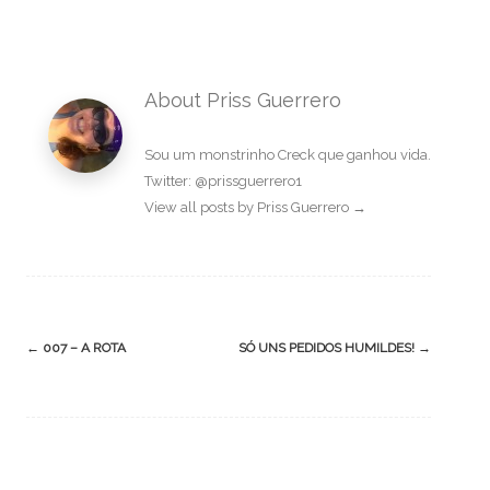
About Priss Guerrero
Sou um monstrinho Creck que ganhou vida.
Twitter: @prissguerrero1
View all posts by Priss Guerrero
→
Post
←
007 – A ROTA
SÓ UNS PEDIDOS HUMILDES!
→
navigation