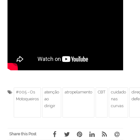
#005 - Os
atenção
atropelamento
CBT
cuidado
dire
Motoqueiros
ao
nas
defe
dirigir
curvas
Share this Post