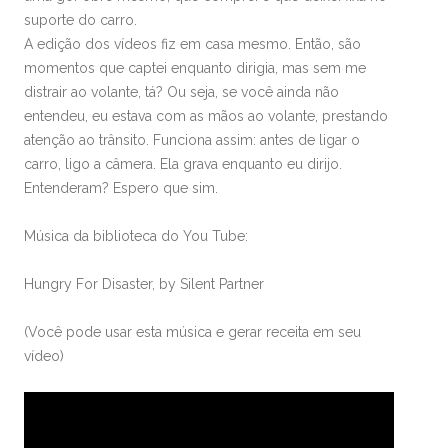
suporte do carro.
A edição dos vídeos fiz em casa mesmo. Então, são
momentos que captei enquanto dirigia, mas sem me
distrair ao volante, tá? Ou seja, se você ainda não
entendeu, eu estava com as mãos ao volante, prestando
atenção ao trânsito. Funciona assim: antes de ligar o
carro, ligo a câmera. Ela grava enquanto eu dirijo.
Entenderam? Espero que sim.
Música da biblioteca do You Tube:
Hungry For Disaster, by Silent Partner
(Você pode usar esta música e gerar receita em seu
vídeo)