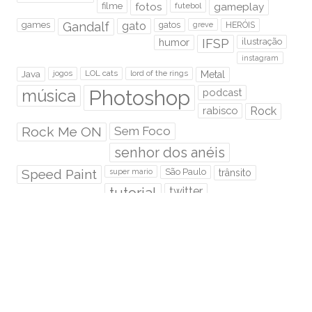
filme
fotos
futebol
gameplay
games
Gandalf
gato
gatos
HERÓIS
greve
humor
IFSP
ilustração
instagram
Java
jogos
LOL cats
lord of the rings
Metal
Photoshop
música
podcast
rabisco
Rock
Rock Me ON
Sem Foco
senhor dos anéis
Speed Paint
São Paulo
super mario
trânsito
tutorial
twitter
Video novo
RMO É HOSPEDADO NA:
Euler.eti.br