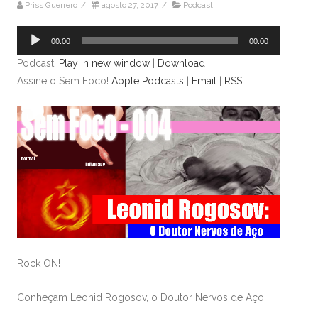
Priss Guerrero
/
agosto 27, 2017
/
Podcast
Tocador
00:00
00:00
de
Podcast:
Play in new window
|
Download
áudio
Assine o Sem Foco!
Apple Podcasts
|
Email
|
RSS
Rock ON!
Conheçam Leonid Rogosov, o Doutor Nervos de Aço!