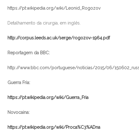
https://pt.wikipedia.org/wiki/Leonid_Rogozov
Detalhamento da cirurgia, em inglês.
http://corpus.leeds.ac.uk/serge/rogozov-1964.pdf
Reportagem da BBC:
http://www.bbc.com/portuguese/noticias/2015/06/150602_rus
Guerra Fria:
https://pt.wikipedia.org/wiki/Guerra_Fria
Novocaina:
https://pt.wikipedia.org/wiki/Proca%C3%ADna