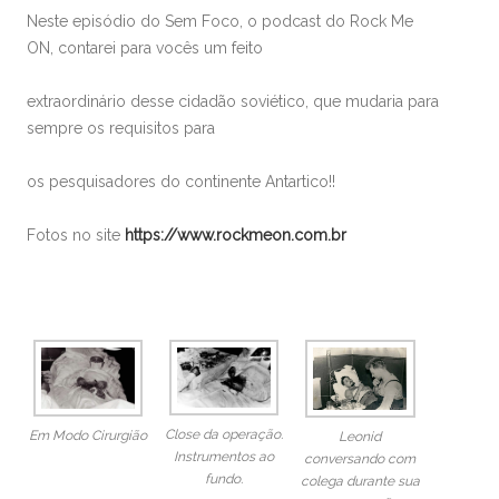
Neste episódio do Sem Foco, o podcast do Rock Me
ON, contarei para vocês um feito
extraordinário desse cidadão soviético, que mudaria para
sempre os requisitos para
os pesquisadores do continente Antartico!!
Fotos no site
https://www.rockmeon.com.br
Close da operação.
Em Modo Cirurgião
Leonid
Instrumentos ao
conversando com
fundo.
colega durante sua