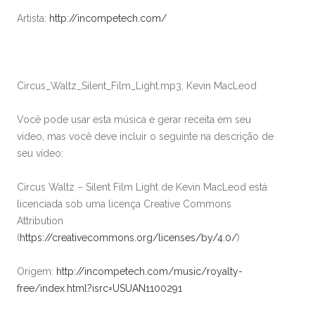
Artista:
http://incompetech.com/
Circus_Waltz_Silent_Film_Light.mp3, Kevin MacLeod
Você pode usar esta música e gerar receita em seu
vídeo, mas você deve incluir o seguinte na descrição de
seu vídeo:
Circus Waltz – Silent Film Light de Kevin MacLeod está
licenciada sob uma licença Creative Commons
Attribution
(
https://creativecommons.org/licenses/by/4.0/
)
Origem:
http://incompetech.com/music/royalty-
free/index.html?isrc=USUAN1100291