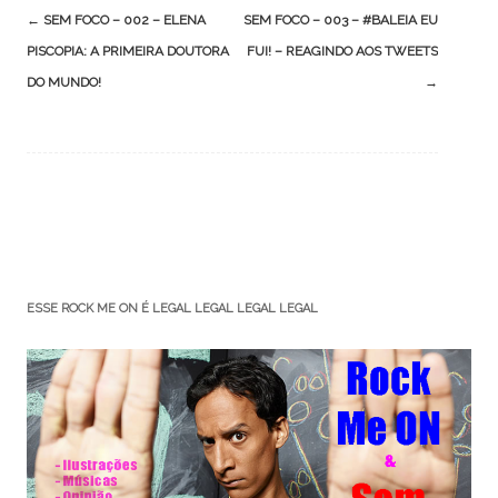
Post
←
SEM FOCO – 002 – ELENA
SEM FOCO – 003 – #BALEIA EU
navigation
PISCOPIA: A PRIMEIRA DOUTORA
FUI! – REAGINDO AOS TWEETS
DO MUNDO!
→
ESSE ROCK ME ON É LEGAL LEGAL LEGAL LEGAL