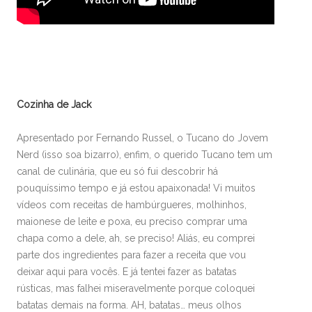
Cozinha de Jack
Apresentado por Fernando Russel, o Tucano do Jovem
Nerd (isso soa bizarro), enfim, o querido Tucano tem um
canal de culinária, que eu só fui descobrir há
pouquíssimo tempo e já estou apaixonada! Vi muitos
vídeos com receitas de hambúrgueres, molhinhos,
maionese de leite e poxa, eu preciso comprar uma
chapa como a dele, ah, se preciso! Aliás, eu comprei
parte dos ingredientes para fazer a receita que vou
deixar aqui para vocês. E já tentei fazer as batatas
rústicas, mas falhei miseravelmente porque coloquei
batatas demais na forma. AH, batatas… meus olhos