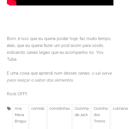
Bom, é isso que eu queria postar hoje, faz muito tempo,
aliás, que eu queria fazer um post assim para vocês,
indicando canais legais que eu acompanho no You
Tube.
E uma coisa que aprendi num desses canais:
o sal serve
para realçar o sabor dos alimentos
.
Rock OFF!!
Ana
comida
comidinhas
Cozinha
Cozinha
culinária
Maria
de Jack
dos
Brogui
Tronos