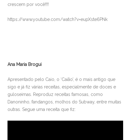
crescem por você!!!!
https://www.youtube.com/watch?v=eupXste6PNk
Ana Maria Brogui
Apresentado pelo Caio, o ‘Caião’, é o mais antigo que
sigo e já fiz várias receitas, especialmente de doces e
guloseimas. Reproduz receitas famosas, como
Danoninho, fandangos, molhos do Subway, entre muitas
outras. Segue uma receita que fiz: