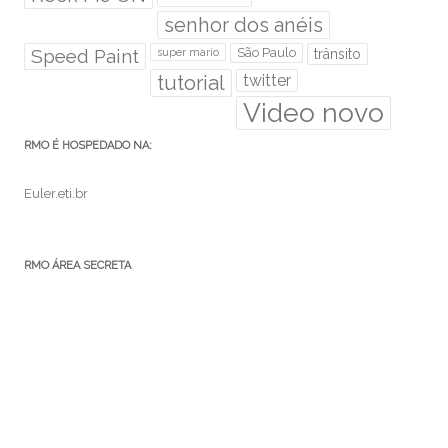
senhor dos anéis
Speed Paint
São Paulo
super mario
trânsito
tutorial
twitter
Video novo
RMO É HOSPEDADO NA:
Euler.eti.br
RMO ÁREA SECRETA
Acessar
Feed de posts
Feed de comentários