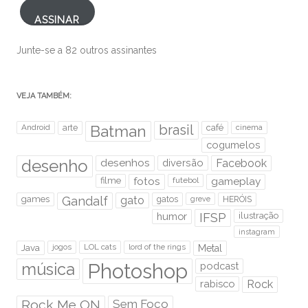
ASSINAR
Junte-se a 82 outros assinantes
VEJA TAMBÉM:
brasil
Android
arte
Batman
café
cinema
cogumelos
desenho
desenhos
diversão
Facebook
filme
fotos
futebol
gameplay
games
Gandalf
gato
gatos
HERÓIS
greve
humor
IFSP
ilustração
instagram
Java
jogos
LOL cats
lord of the rings
Metal
Photoshop
música
podcast
rabisco
Rock
Rock Me ON
Sem Foco