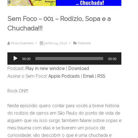
Sem Foco – 001 – Rodízio, Sopa e a
Chuchada!!!
Priss Guerrero
/
junho 14, 2017
/
Podcast
Tocador
00:00
00:00
de
Podcast:
Play in new window
|
Download
áudio
Assine o Sem Foco!
Apple Podcasts
|
Email
|
RSS
Rock ON!!!
Neste episódio quero contar para vocês a breve história
do rodízio de carros em São Paulo do ponto de vista de
alguém que viu isso surgir, também falarei sobre sopas e
meu trauma com elas e se tiverem um pouco de
curiosidade, vão descobrir o que é uma chuchada e