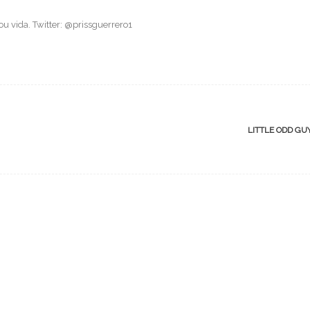
 vida. Twitter: @prissguerrero1
LITTLE ODD GU