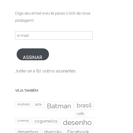
Diga seu email e eu te passo o link da nova
postagem!
e-
mail
ASSINAR
Junte-se a 82 outros assinantes
VEJA TAMBÉM:
brasil
Android
arte
Batman
café
desenho
cinema
cogumelos
desenhos
diversão
Facebook