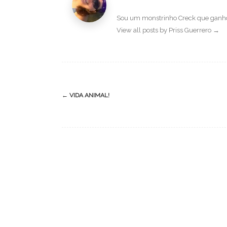
Sou um monstrinho Creck que ganhou
View all posts by Priss Guerrero
→
Post
←
VIDA ANIMAL!
navigation