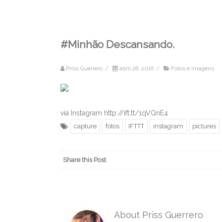
#Minhão Descansando.
Priss Guerrero
/
abril 28, 2016
/
Fotos e Imagens
via Instagram http://ift.tt/1qVQnE4
capture
fotos
IFTTT
instagram
pictures
Share this Post
About Priss Guerrero