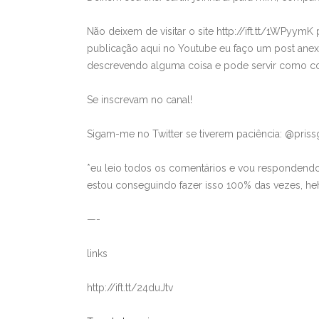
Não deixem de visitar o site http://ift.tt/1WPyym
publicação aqui no Youtube eu faço um post anexa
descrevendo alguma coisa e pode servir como con
Se inscrevam no canal!
Sigam-me no Twitter se tiverem paciência: @priss
*eu leio todos os comentários e vou respondendo
estou conseguindo fazer isso 100% das vezes, h
—-
links
http://ift.tt/24duJtv