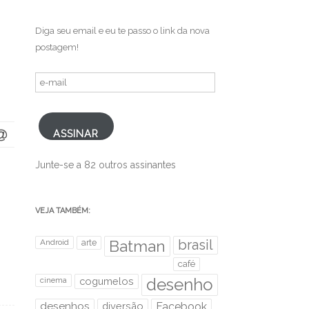
Diga seu email e eu te passo o link da nova
postagem!
e-
mail
ASSINAR
Junte-se a 82 outros assinantes
VEJA TAMBÉM:
brasil
Android
arte
Batman
café
desenho
cinema
cogumelos
desenhos
diversão
Facebook