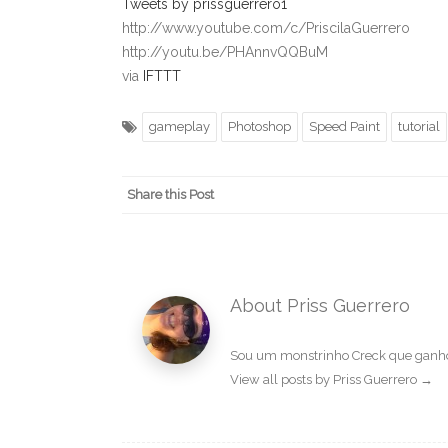
Tweets by prissguerrero1
http://www.youtube.com/c/PriscilaGuerrero
http://youtu.be/PHAnnvQQBuM
via
IFTTT
gameplay
Photoshop
Speed Paint
tutorial
Share this Post
About Priss Guerrero
Sou um monstrinho Creck que ganhou
View all posts by Priss Guerrero
→