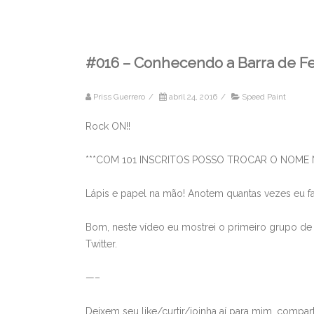
#016 – Conhecendo a Barra de Fe
Priss Guerrero
/
abril 24, 2016
/
Speed Paint
Rock ON!!
***COM 101 INSCRITOS POSSO TROCAR O NOME N
Lápis e papel na mão! Anotem quantas vezes eu fa
Bom, neste vídeo eu mostrei o primeiro grupo de
Twitter.
—–
Deixem seu like/curtir/joinha aí para mim, comp