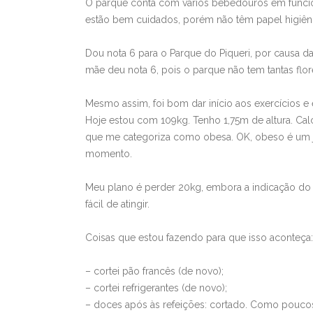
O parque conta com vários bebedouros em funci
estão bem cuidados, porém não têm papel higiênico
Dou nota 6 para o Parque do Piqueri, por causa da
mãe deu nota 6, pois o parque não tem tantas flore
Mesmo assim, foi bom dar início aos exercícios 
Hoje estou com 109kg. Tenho 1,75m de altura. Calc
que me categoriza como obesa. OK, obeso é um j
momento.
Meu plano é perder 20kg, embora a indicação do 
fácil de atingir.
Coisas que estou fazendo para que isso aconteça:
– cortei pão francês (de novo);
– cortei refrigerantes (de novo);
– doces após às refeições: cortado. Como poucos