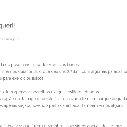
queri!
os e Imagens
de peso e inclusão de exercícios físicos.
minhamos durante 1h, o que deu uns 2,31km, com algumas paradas p
para exercícios físicos.
do. tem apenas 4 aparelhos e alguns estão quebrados.
 a região do Tatuapé onde ele fica localizado tem um parque degrad
os apenas vagabundeando perto da entrada. Também vimos alguns
da última vez que fui em dezembro. Hoje vimos apenas dois cisnes