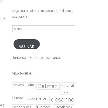
e,
Diga seu email e eu te passo o link da nova
postagem!
inha
e-
mail
ASSINAR
Junte-se a 82 outros assinantes
VEJA TAMBÉM:
brasil
Android
arte
Batman
café
desenho
cinema
cogumelos
ar;
desenhos
diversão
Facebook