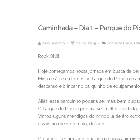
Caminhada – Dia 1 – Parque do Pi
Priss Guerrero
/
maio 9, 2015
/
Conversa Fiada
,
Fot
Rock ON!!!
Hoje começamos nossa jornada em busca da perda 
Minha mãe e eu fomos ao Parque do Piqueri e ca
descanso e brincar no parquinho de equipamentos 
Aliás, esse parquinho poderia ser mais bem cuida
O Parque do Piqueri poderia ser melhor cuidado,
Vimos alguns mendigos dormindo lá dentro outr
casais no meio do mato, deitados.
O parque tem um lago, que tinha muitos animais 