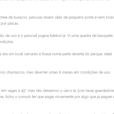
é cheia de buracos, pessoas levam cães de pequeno porte e nem tod
 por placas.
o de uso e o pessoal jogava futebol lá. Vi uma quadra de basquete
ondições.
s era um local cercado e ficava numa parte deserta do parque, ideal
enos churrascos, mas deve ter umas 6 mesas em condições de uso.
 em vagas à 45º, mas não deixamos o carro lá, pois havia guardadore
xima. Acho o cúmulo ter que pagar novamente por algo que já paguei