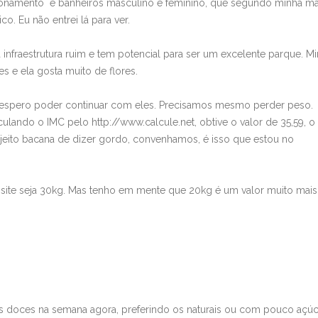
onamento e banheiros masculino e feminino, que segundo minha mã
. Eu não entrei lá para ver.
 infraestrutura ruim e tem potencial para ser um excelente parque. M
s e ela gosta muito de flores.
e espero poder continuar com eles. Precisamos mesmo perder peso.
ulando o IMC pelo http://www.calcule.net, obtive o valor de 35,59, o
eito bacana de dizer gordo, convenhamos, é isso que estou no
site seja 30kg. Mas tenho em mente que 20kg é um valor muito mais
 doces na semana agora, preferindo os naturais ou com pouco açúc