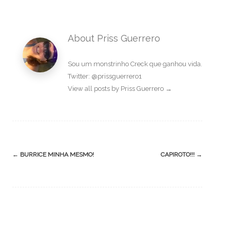
About Priss Guerrero
Sou um monstrinho Creck que ganhou vida.
Twitter: @prissguerrero1
View all posts by Priss Guerrero
→
Post
←
BURRICE MINHA MESMO!
CAPIROTO!!!
→
navigation