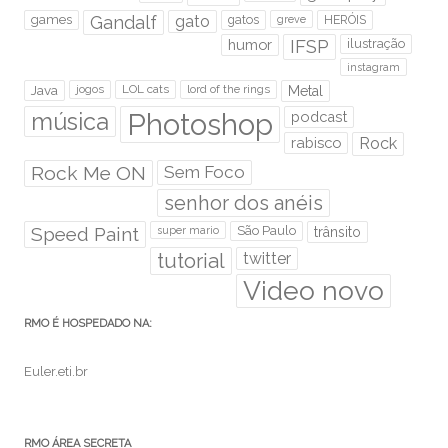
games
Gandalf
gato
gatos
HERÓIS
greve
humor
IFSP
ilustração
instagram
Java
jogos
LOL cats
lord of the rings
Metal
Photoshop
música
podcast
rabisco
Rock
Rock Me ON
Sem Foco
senhor dos anéis
Speed Paint
São Paulo
super mario
trânsito
tutorial
twitter
Video novo
RMO É HOSPEDADO NA:
Euler.eti.br
RMO ÁREA SECRETA