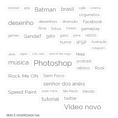
brasil
Android
arte
Batman
café
cinema
cogumelos
desenho
desenhos
diversão
Facebook
filme
fotos
futebol
gameplay
games
Gandalf
gato
gatos
HERÓIS
greve
humor
IFSP
ilustração
instagram
Java
jogos
LOL cats
lord of the rings
Metal
Photoshop
música
podcast
rabisco
Rock
Rock Me ON
Sem Foco
senhor dos anéis
Speed Paint
São Paulo
super mario
trânsito
tutorial
twitter
Video novo
RMO É HOSPEDADO NA: