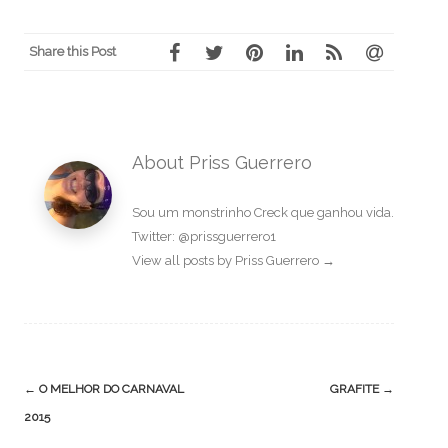
Share this Post
About Priss Guerrero
Sou um monstrinho Creck que ganhou vida.
Twitter: @prissguerrero1
View all posts by Priss Guerrero
→
Post
←
O MELHOR DO CARNAVAL
GRAFITE
→
navigation
2015