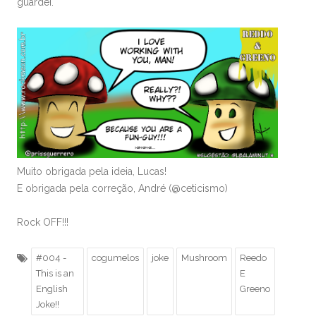
guardei.
Muito obrigada pela ideia, Lucas!
E obrigada pela correção, André (@ceticismo)
Rock OFF!!!
#004 -
cogumelos
joke
Mushroom
Reedo
This is an
E
English
Greeno
Joke!!