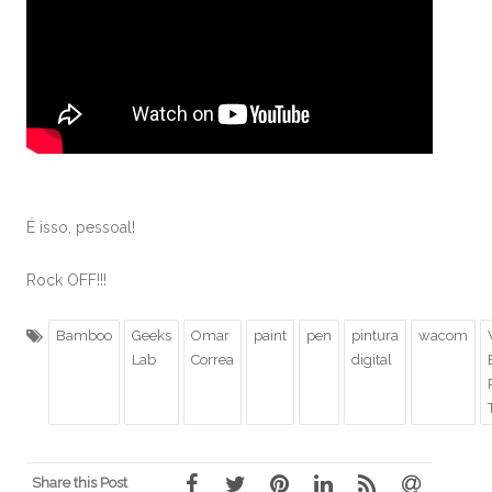
É isso, pessoal!
Rock OFF!!!
Bamboo
Geeks
Omar
paint
pen
pintura
wacom
Lab
Correa
digital
Share this Post