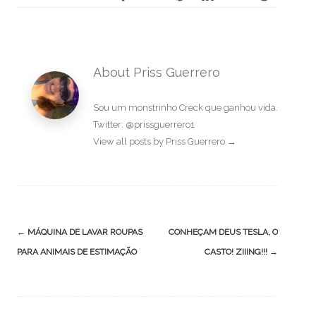
About Priss Guerrero
Sou um monstrinho Creck que ganhou vida.
Twitter: @prissguerrero1
View all posts by Priss Guerrero
→
Post
←
MÁQUINA DE LAVAR ROUPAS
CONHEÇAM DEUS TESLA, O
navigation
PARA ANIMAIS DE ESTIMAÇÃO
CASTO! ZIIING!!!
→