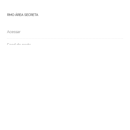
RMO ÁREA SECRETA
Acessar
Feed de posts
Feed de comentários
WordPress.org
MEDIUM:
POSTS RECENTES: