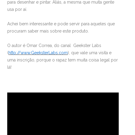
para desenhar e pintar. Aliás, a mesma que muita gente
usa por aí.
Achei bem interessante e pode servir para aqueles que
procuram saber mais sobre este produto.
O autor é Omar Correa, do canal Geekster Labs
(
http://www.GeeksterLabs.com
), que vale uma visita e
uma inscrição, porque o rapaz tem muita coisa legal por
lá!