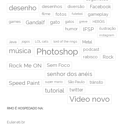
desenho
desenhos
diversão
Facebook
filme
fotos
futebol
gameplay
games
Gandalf
gato
gatos
HERÓIS
greve
humor
IFSP
ilustração
instagram
Java
jogos
LOL cats
lord of the rings
Metal
Photoshop
música
podcast
rabisco
Rock
Rock Me ON
Sem Foco
senhor dos anéis
Speed Paint
São Paulo
super mario
trânsito
tutorial
twitter
Video novo
RMO É HOSPEDADO NA:
Euler.eti.br