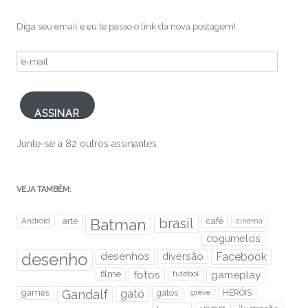
Diga seu email e eu te passo o link da nova postagem!
e-
mail
ASSINAR
Junte-se a 82 outros assinantes
VEJA TAMBÉM:
brasil
Android
arte
Batman
café
cinema
cogumelos
desenho
desenhos
diversão
Facebook
filme
fotos
futebol
gameplay
games
Gandalf
gato
gatos
HERÓIS
greve