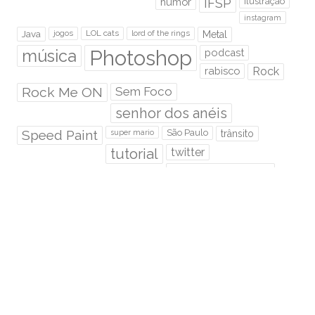
humor
IFSP
ilustração
instagram
Java
jogos
LOL cats
lord of the rings
Metal
Photoshop
música
podcast
rabisco
Rock
Rock Me ON
Sem Foco
senhor dos anéis
Speed Paint
São Paulo
super mario
trânsito
tutorial
twitter
Video novo
RMO É HOSPEDADO NA:
Euler.eti.br
RMO ÁREA SECRETA