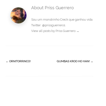
About Priss Guerrero
Sou um monstrinho Creck que ganhou vida.
Twitter: @prissguerrero1
View all posts by Priss Guerrero
→
Post
←
ORNITORRINCO!
GUMBAS KROO HO HAN!
→
navigation