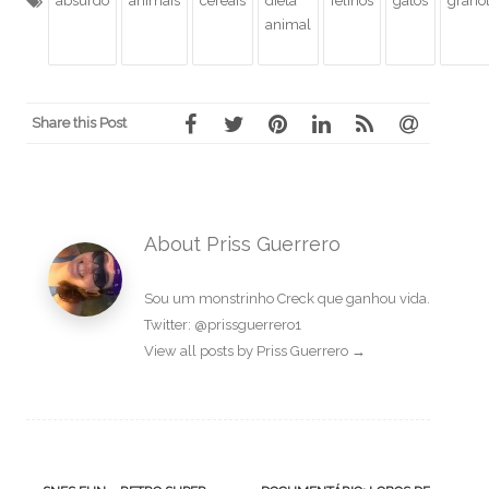
absurdo
animais
cereais
dieta
felinos
gatos
grano
animal
Share this Post
About Priss Guerrero
Sou um monstrinho Creck que ganhou vida.
Twitter: @prissguerrero1
View all posts by Priss Guerrero
→