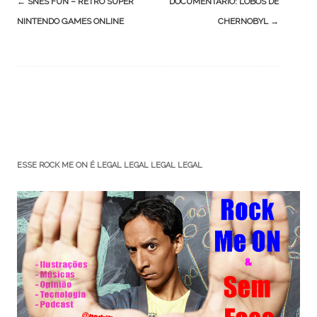
Post
←
SNES FUN – RETRO SUPER
DOCUMENTÁRIO: LOBOS DE
navigation
NINTENDO GAMES ONLINE
CHERNOBYL
→
ESSE ROCK ME ON É LEGAL LEGAL LEGAL LEGAL