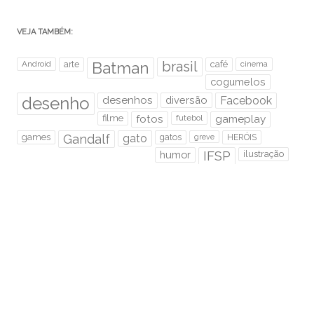
VEJA TAMBÉM:
brasil
Android
arte
Batman
café
cinema
cogumelos
desenho
desenhos
diversão
Facebook
filme
fotos
futebol
gameplay
games
Gandalf
gato
gatos
HERÓIS
greve
humor
IFSP
ilustração
instagram
Java
jogos
LOL cats
lord of the rings
Metal
Photoshop
música
podcast
rabisco
Rock
Rock Me ON
Sem Foco
senhor dos anéis
Speed Paint
São Paulo
super mario
trânsito
tutorial
twitter