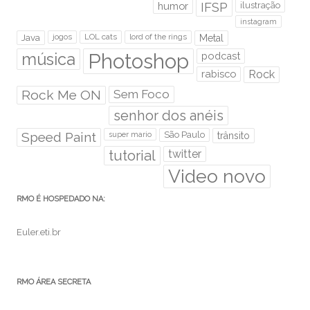
humor
IFSP
ilustração
instagram
Java
jogos
LOL cats
lord of the rings
Metal
Photoshop
música
podcast
rabisco
Rock
Rock Me ON
Sem Foco
senhor dos anéis
Speed Paint
São Paulo
super mario
trânsito
tutorial
twitter
Video novo
RMO É HOSPEDADO NA:
Euler.eti.br
RMO ÁREA SECRETA