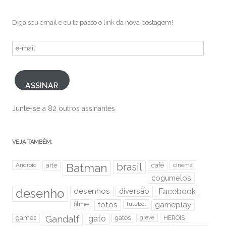
Diga seu email e eu te passo o link da nova postagem!
e-
mail
ASSINAR
Junte-se a 82 outros assinantes
VEJA TAMBÉM:
brasil
Android
arte
Batman
café
cinema
cogumelos
desenho
desenhos
diversão
Facebook
filme
fotos
futebol
gameplay
games
Gandalf
gato
gatos
HERÓIS
greve