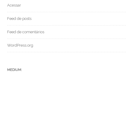
Acessar
Feed de posts
Feed de comentários
WordPress.org
MEDIUM:
POSTS RECENTES:
SF 069 – CONVERSANDO COM A IA CHAT GPT