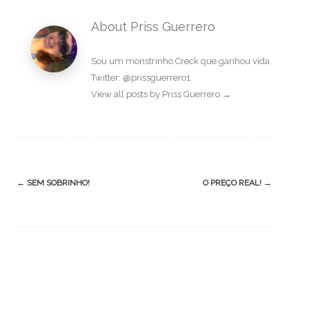
About Priss Guerrero
Sou um monstrinho Creck que ganhou vida.
Twitter: @prissguerrero1
View all posts by Priss Guerrero
→
Post
←
SEM SOBRINHO!
O PREÇO REAL!
→
navigation