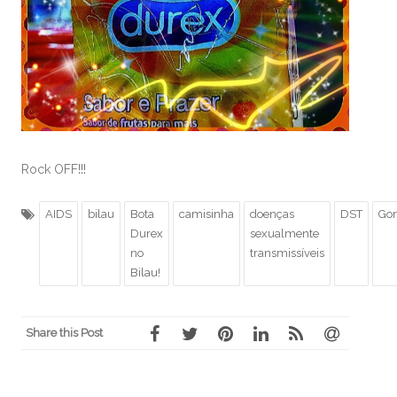
Rock OFF!!!
AIDS
bilau
Bota
camisinha
doenças
DST
Gon
Durex
sexualmente
no
transmissíveis
Bilau!
Share this Post