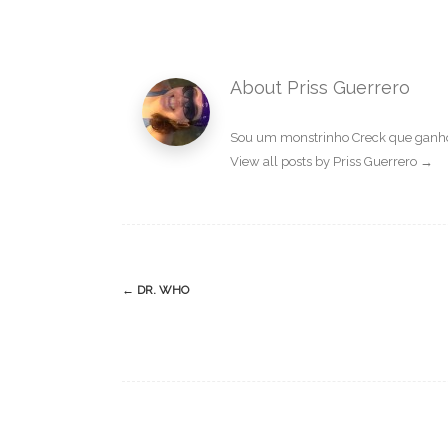
About Priss Guerrero
Sou um monstrinho Creck que ganhou
View all posts by Priss Guerrero
→
Post
←
DR. WHO
navigation