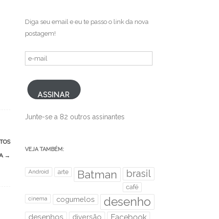
Diga seu email e eu te passo o link da nova
postagem!
e-
mail
ASSINAR
Junte-se a 82 outros assinantes
OTOS
VEJA TAMBÉM:
BA
→
brasil
Android
arte
Batman
café
desenho
cinema
cogumelos
desenhos
diversão
Facebook