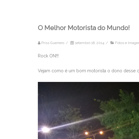
O Melhor Motorista do Mundo!
Priss Guerrero
/
setembro 18, 2014
/
Fotos e Image
Rock ON!!!
Vejam como é um bom motorista o dono desse car