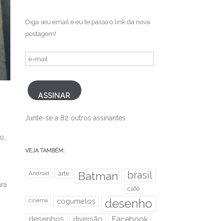
Diga seu email e eu te passo o link da nova
postagem!
e-
mail
ASSINAR
Junte-se a 82 outros assinantes
o,
VEJA TAMBÉM:
brasil
Android
arte
Batman
ra
café
desenho
cinema
cogumelos
desenhos
diversão
Facebook