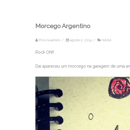
Morcego Argentino
Priss Guerrero
/
agosto 2, 2014
/
NADA
Rock ON!!
Daí apareceu um morcego na garagem de uma amiga