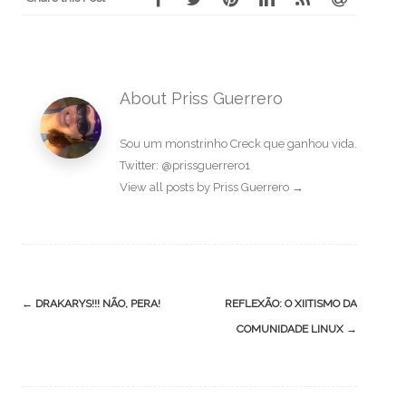
About Priss Guerrero
Sou um monstrinho Creck que ganhou vida.
Twitter: @prissguerrero1
View all posts by Priss Guerrero
→
Post
←
DRAKARYS!!! NÃO, PERA!
REFLEXÃO: O XIITISMO DA
navigation
COMUNIDADE LINUX
→