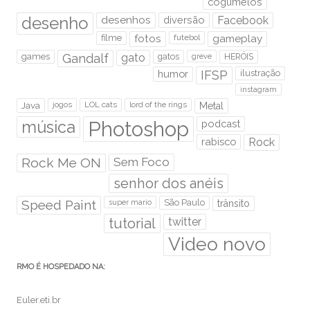
cogumelos
desenho
desenhos
diversão
Facebook
filme
fotos
futebol
gameplay
games
Gandalf
gato
gatos
HERÓIS
greve
humor
IFSP
ilustração
instagram
Java
jogos
LOL cats
lord of the rings
Metal
Photoshop
música
podcast
rabisco
Rock
Rock Me ON
Sem Foco
senhor dos anéis
Speed Paint
São Paulo
super mario
trânsito
tutorial
twitter
Video novo
RMO É HOSPEDADO NA:
Euler.eti.br