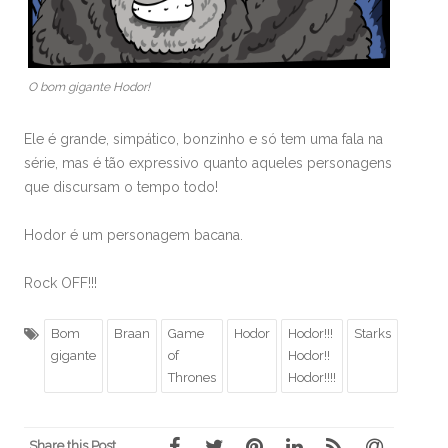
O bom gigante Hodor!
Ele é grande, simpático, bonzinho e só tem uma fala na
série, mas é tão expressivo quanto aqueles personagens
que discursam o tempo todo!
Hodor é um personagem bacana.
Rock OFF!!!
Bom
Braan
Game
Hodor
Hodor!!!
Starks
gigante
of
Hodor!!
Thrones
Hodor!!!!
Share this Post