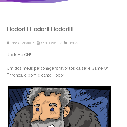
Hodor!!! Hodor!! Hodor!!!!
Priss Guerrero
/
abril 8, 2014
/
NADA
Rock Me ON!!!
Um dos meus personagens favoritos da série Game Of
Thrones, o bom gigante Hodor!