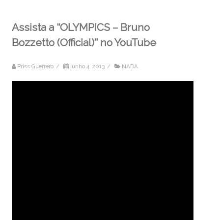
Assista a “OLYMPICS – Bruno
Bozzetto (Official)” no YouTube
Priss Guerrero
/
junho 4, 2013
/
NADA