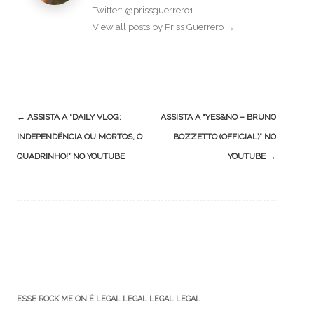
Twitter: @prissguerrero1
View all posts by Priss Guerrero
→
Post
←
ASSISTA A “DAILY VLOG:
ASSISTA A “YES&NO – BRUNO
navigation
INDEPENDÊNCIA OU MORTOS, O
BOZZETTO (OFFICIAL)” NO
QUADRINHO!” NO YOUTUBE
YOUTUBE
→
ESSE ROCK ME ON É LEGAL LEGAL LEGAL LEGAL