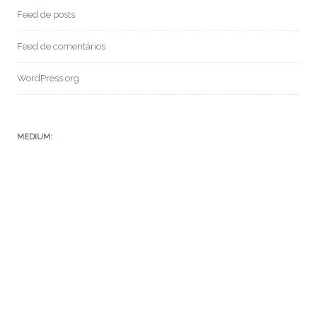
Feed de posts
Feed de comentários
WordPress.org
MEDIUM:
POSTS RECENTES:
SF 069 – CONVERSANDO COM A IA CHAT GPT
SFC – 004 – Episódio V