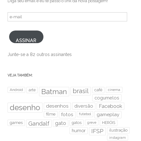
Diga seu email e eu te passo o link da nova postagem!
e-
mail
ASSINAR
Junte-se a 82 outros assinantes
VEJA TAMBÉM:
brasil
Android
arte
Batman
café
cinema
cogumelos
desenho
desenhos
diversão
Facebook
filme
fotos
futebol
gameplay
games
Gandalf
gato
gatos
HERÓIS
greve
humor
IFSP
ilustração
instagram