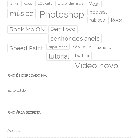
Java
jogos
LOL cats
lord of the rings
Metal
Photoshop
música
podcast
rabisco
Rock
Rock Me ON
Sem Foco
senhor dos anéis
Speed Paint
São Paulo
super mario
trânsito
tutorial
twitter
Video novo
RMO É HOSPEDADO NA:
Euler.eti.br
RMO ÁREA SECRETA
Acessar