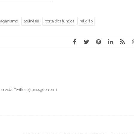
paganismo
polinésia
porta dos fundos
religião
 vida. Twitter: @prissguerrero1