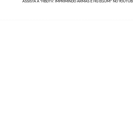
ASSISTA A “HBDTV: IMPRIMINDO ARMAS E HQ EGUM!” NO YOUTU