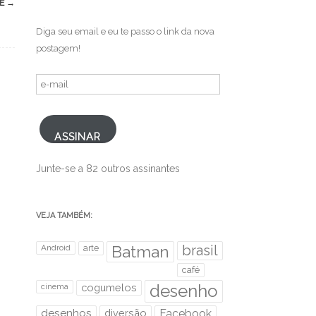
BE
→
Diga seu email e eu te passo o link da nova
postagem!
e-
mail
ASSINAR
Junte-se a 82 outros assinantes
VEJA TAMBÉM:
brasil
Android
arte
Batman
café
desenho
cinema
cogumelos
desenhos
diversão
Facebook