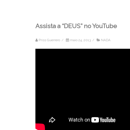
Assista a “DEUS” no YouTube
Priss Guerrero
/
maio 24, 2013
/
NADA