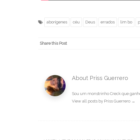
aborígenes
céu
Deus
errados
lim bo
Share this Post
About Priss Guerrero
Sou um monstrinho Creck que ganhou
View all posts by Priss Guerrero
→