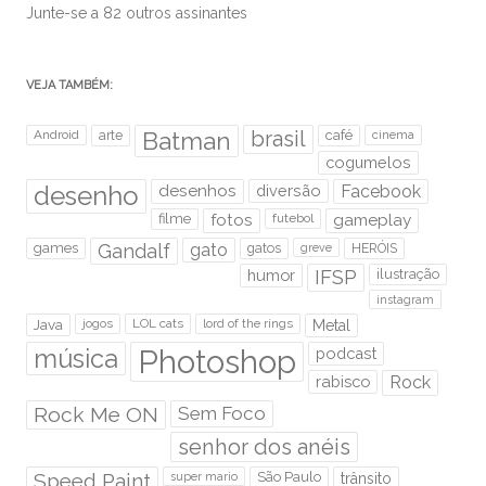
Junte-se a 82 outros assinantes
VEJA TAMBÉM:
brasil
Android
arte
Batman
café
cinema
cogumelos
desenho
desenhos
diversão
Facebook
filme
fotos
futebol
gameplay
games
Gandalf
gato
gatos
HERÓIS
greve
humor
IFSP
ilustração
instagram
Java
jogos
LOL cats
lord of the rings
Metal
Photoshop
música
podcast
rabisco
Rock
Rock Me ON
Sem Foco
senhor dos anéis
Speed Paint
São Paulo
super mario
trânsito