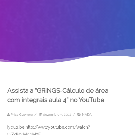
Assista a “GRINGS-Cálculo de área
com integrais aula 4” no YouTube
Priss Guerrero
/
dezembro 5, 2012
/
NADA
[youtube http://www.youtube.com/watch?
v=ZdjmrMgoM9E]