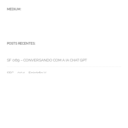
MEDIUM:
POSTS RECENTES:
SF 069 – CONVERSANDO COM A IA CHAT GPT
SFC – 004 – Episódio V
SFC – 003 – Na Correria
RMO CATEGORIAS
Artes e Rabiscos
(105)