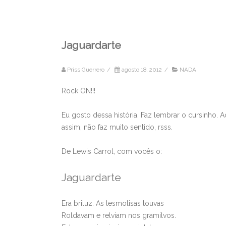
Jaguardarte
Priss Guerrero
/
agosto 18, 2012
/
NADA
Rock ON!!!
Eu gosto dessa história. Faz lembrar o cursinho.
assim, não faz muito sentido, rsss.
De Lewis Carrol, com vocês o:
Jaguardarte
Era briluz. As lesmolisas touvas
Roldavam e relviam nos gramilvos.