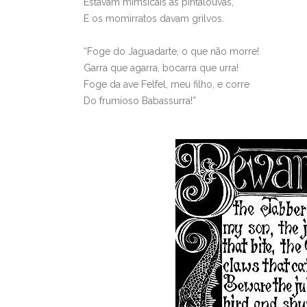
Estavam mimsicais as pintalouvas,
E os momirratos davam grilvos.
“Foge do Jaguadarte, o que não morre!
Garra que agarra, bocarra que urra!
Foge da ave Felfel, meu filho, e corre
Do frumioso Babassurra!”