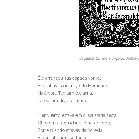
Jaguadarte: nome original: Jabber
Êle arrancou sua espada vorpal
E foi atrás do inimigo do Homundo.
Na árvora Tamtam êle afinal
Parou, um dia, sonilundo.
E enquanto estava em sussustada sesta,
Chegou o Jaguadarte, ôlho de fogo,
Sorrelfiflando através da floresta,
E borbulia um riso louco!