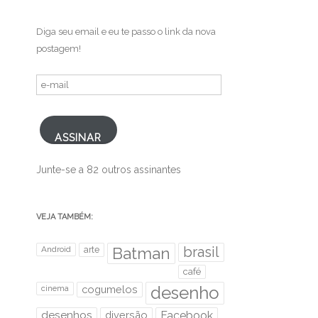
Diga seu email e eu te passo o link da nova
postagem!
e-
mail
ASSINAR
Junte-se a 82 outros assinantes
VEJA TAMBÉM:
brasil
Android
arte
Batman
café
desenho
cinema
cogumelos
desenhos
diversão
Facebook