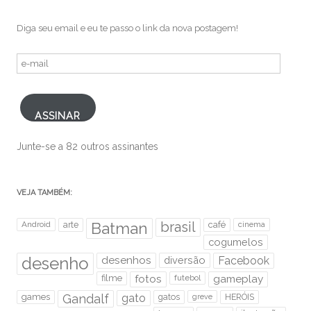
Diga seu email e eu te passo o link da nova postagem!
e-
mail
ASSINAR
Junte-se a 82 outros assinantes
VEJA TAMBÉM:
brasil
Android
arte
Batman
café
cinema
cogumelos
desenho
desenhos
diversão
Facebook
filme
fotos
futebol
gameplay
games
Gandalf
gato
gatos
HERÓIS
greve