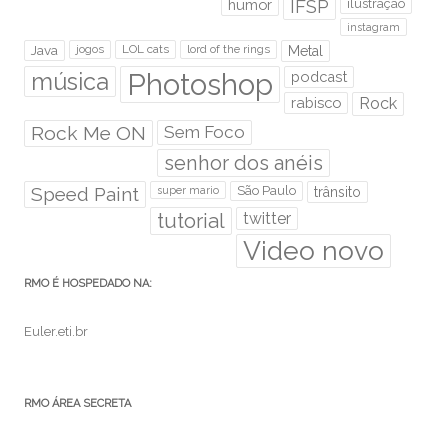
humor
IFSP
ilustração
instagram
Java
jogos
LOL cats
lord of the rings
Metal
Photoshop
música
podcast
rabisco
Rock
Rock Me ON
Sem Foco
senhor dos anéis
Speed Paint
São Paulo
super mario
trânsito
tutorial
twitter
Video novo
RMO É HOSPEDADO NA:
Euler.eti.br
RMO ÁREA SECRETA