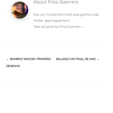
About Priss Guerrero
Sou um monstrinho Creck que ganhou vida.
Twitter: @prissguerrero1
View all posts by Priss Guerrero
→
Post
←
BAMBOO WACOM: PRIMEIRO
BALANÇO DE FINAL DE ANO
→
navigation
DESENHO