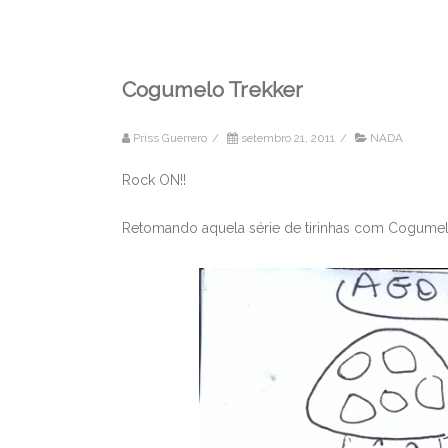
Cogumelo Trekker
Priss Guerrero
/
setembro 21, 2011
/
NADA
Rock ON!!
Retomando aquela série de tirinhas com Cogumel