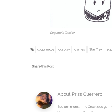
Cogumelo Trekker
cogumelos
cosplay
games
Star Trek
sup
Share this Post
About Priss Guerrero
Sou um monstrinho Creck que ganhou