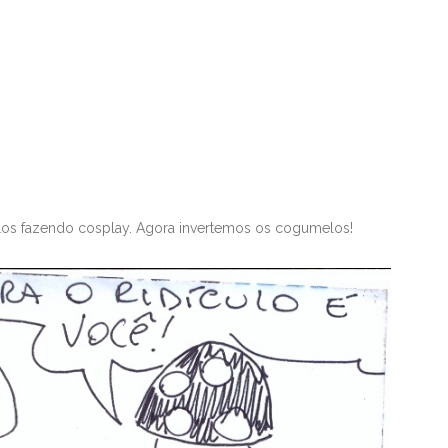
os fazendo cosplay. Agora invertemos os cogumelos!