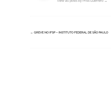
View all posts by Priss Guerrero
→
Post
←
GREVE NO IFSP – INSTITUTO FEDERAL DE SÃO PAULO
navigation