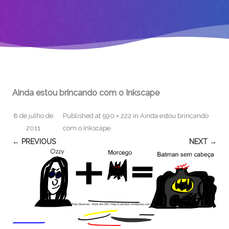
Ainda estou brincando com o Inkscape
8 de julho de
Published
at
590 × 222
in
Ainda estou brincando
2011
com o Inkscape
.
← PREVIOUS
NEXT →