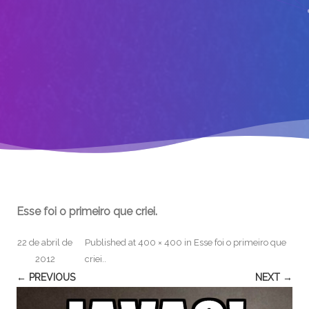
Esse foi o primeiro que criei.
22 de abril de
Published
at
400 × 400
in
Esse foi o primeiro que
2012
criei.
.
← PREVIOUS
NEXT →