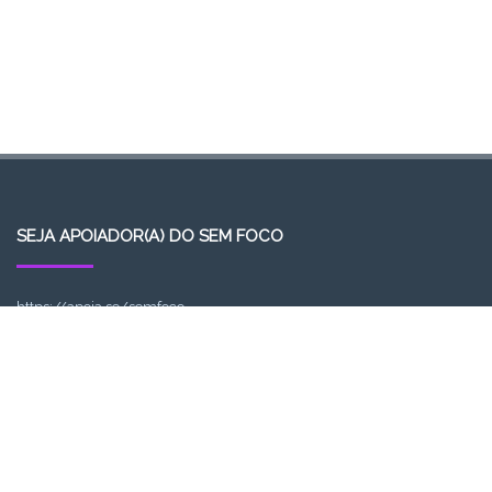
SEJA APOIADOR(A) DO SEM FOCO
https://apoia.se/semfoco
ACESSO
Acessar