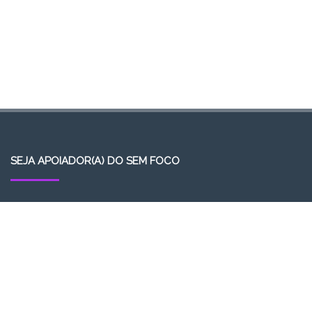
SEJA APOIADOR(A) DO SEM FOCO
https://apoia.se/semfoco
ACESSO
Acessar