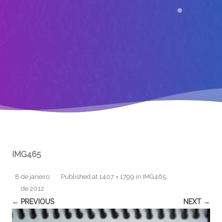
IMG465
8 de janeiro
Published
at
1407 × 1799
in
IMG465
.
de 2012
← PREVIOUS
NEXT →