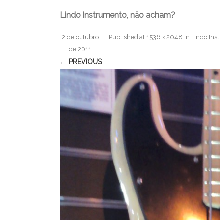
Lindo Instrumento, não acham?
2 de outubro
Published
at
1536 × 2048
in
Lindo Ins
de 2011
← PREVIOUS