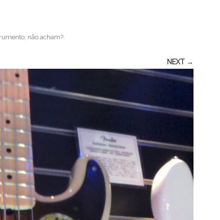
trumento, não acham?
.
NEXT →