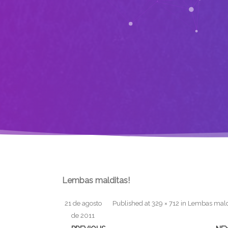
Lembas malditas!
21 de agosto
Published
at
329 × 712
in
Lembas mald
de 2011