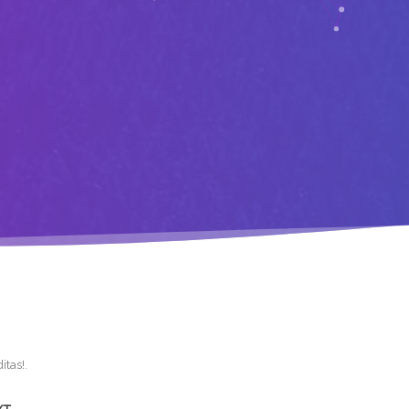
itas!
.