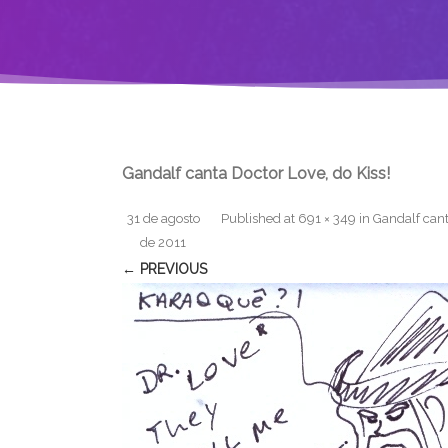
Gandalf canta Doctor Love, do Kiss!
31 de agosto
Published
at
691 × 349
in
Gandalf cant
de 2011
← PREVIOUS