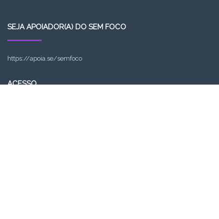
SEJA APOIADOR(A) DO SEM FOCO
https://apoia.se/semfoco
ACESSO
Acessar
Feed de posts
Feed de comentários
WordPress.org
ASSINE O SEM FOCO PODCAST