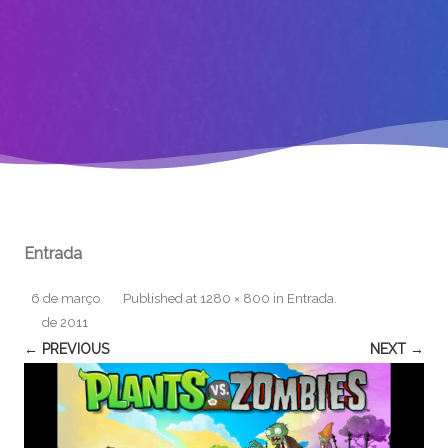
Entrada
6 de março
Published
at
1280 × 800
in
Entrada
.
de 2011
← PREVIOUS
NEXT →