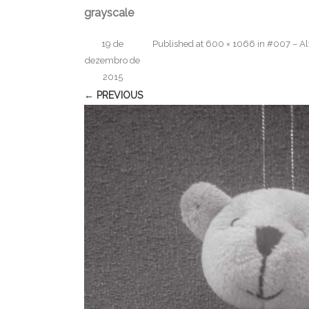
grayscale
19 de
Published
at
600 × 1066
in
#007 – Al
dezembro de
2015
← PREVIOUS