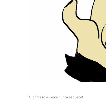
O primeiro a gente nunca esquece!