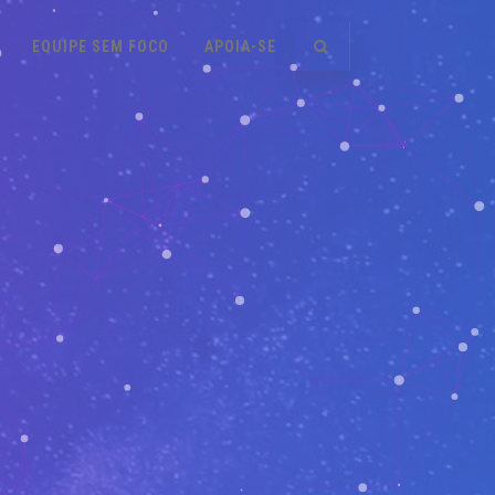
EQUIPE SEM FOCO
APOIA-SE