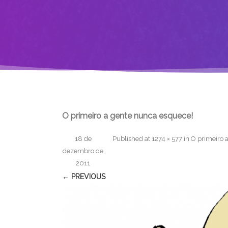
O primeiro a gente nunca esquece!
18 de
Published
at
1274 × 577
in
O primeiro 
dezembro de
2011
← PREVIOUS