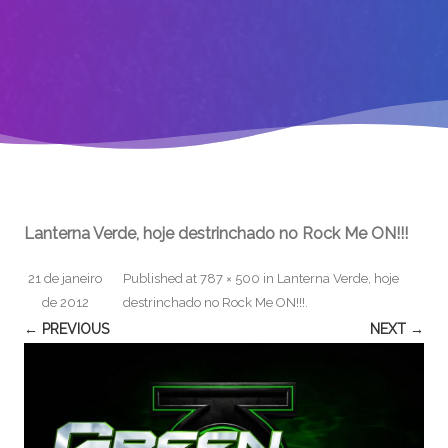
Lanterna Verde, hoje destrinchado no Rock Me ON!!!
21 de janeiro
Published
at
787 × 500
in
Lanterna Verde, hoje
de 2012
destrinchado no Rock Me ON!!!
.
← PREVIOUS
NEXT →