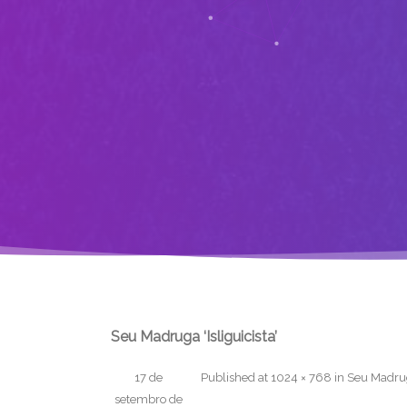
Seu Madruga ‘Isliguicista’
17 de
Published
at
1024 × 768
in
Seu Madruga
setembro de