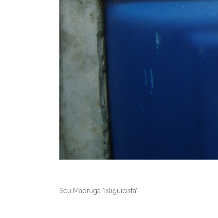
Seu Madruga ‘Isliguicista’