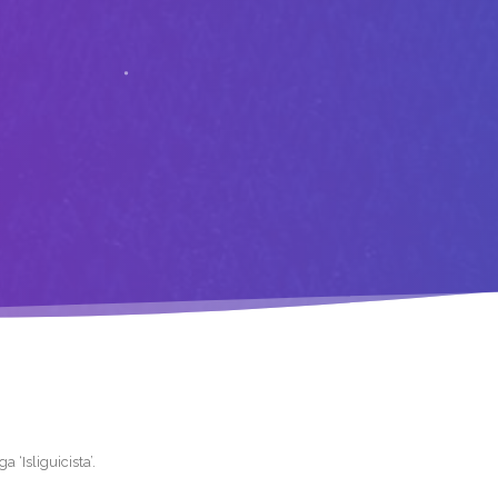
 ‘Isliguicista’
.