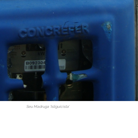
Seu Madruga ‘Isliguicista’