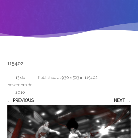
115402
13 de
Published
at
930 × 523
in
115402
.
novembro de
2010
← PREVIOUS
NEXT →