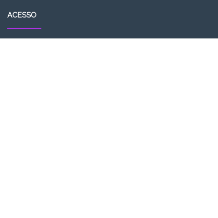
ACESSO
Acessar
Feed de posts
Feed de comentários
WordPress.org
ASSINE O SEM FOCO PODCAST