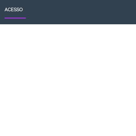
ACESSO
Acessar
Feed de posts
Feed de comentários
WordPress.org
ASSINE O SEM FOCO PODCAST