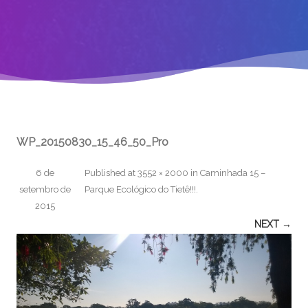
WP_20150830_15_46_50_Pro
6 de
Published
at
3552 × 2000
in
Caminhada 15 –
setembro de
Parque Ecológico do Tietê!!!
.
2015
NEXT →