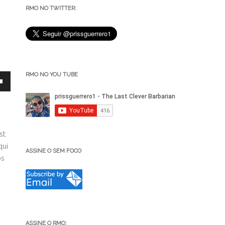
RMO NO TWITTER:
RMO NO YOU TUBE
t:
qui
ASSINE O SEM FOCO
os
ar
r
ASSINE O RMO: