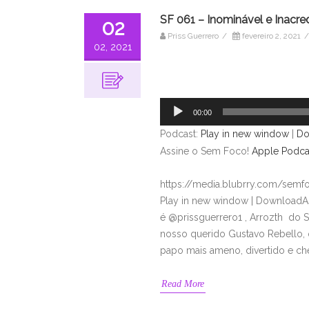
SF 061 – Inominável e Inacre
02
Priss Guerrero
/
fevereiro 2, 2021
/
02, 2021
Tocador
de
áudio
00:00
Podcast:
Play in new window
|
Do
Assine o Sem Foco!
Apple Podca
https://media.blubrry.com/sem
Play in new window | DownloadAs
é @prissguerrero1 , Arrozth do 
nosso querido Gustavo Rebello, 
papo mais ameno, divertido e ch
Read More