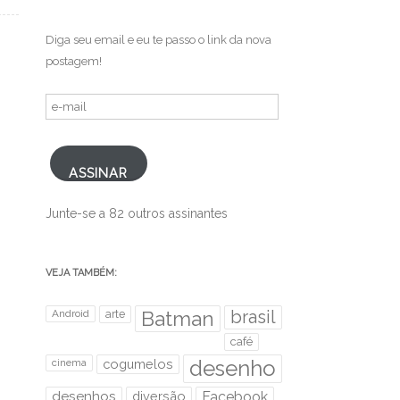
.
Diga seu email e eu te passo o link da nova
postagem!
e-
mail
ASSINAR
Junte-se a 82 outros assinantes
VEJA TAMBÉM:
brasil
Android
arte
Batman
café
desenho
cinema
cogumelos
desenhos
diversão
Facebook