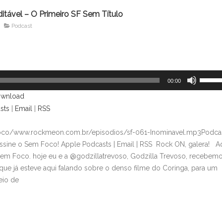
ditável – O Primeiro SF Sem Título
Podcast
Use
00:00
as
wnload
setas
sts
|
Email
|
RSS
para
cima
foco/www.rockmeon.com.br/episodios/sf-061-Inominavel.mp3Podcas
ou
sine o Sem Foco! Apple Podcasts | Email | RSS Rock ON, galera! A
para
Sem Foco. hoje eu e a @godzillatrevoso, Godzilla Trevoso, recebem
baixo
que já esteve aqui falando sobre o denso filme do Coringa, para um
para
eio de
aument
ou
diminui
o