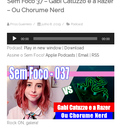
Sem Foco 37 – Gabi Catuzzo e a Razer
– Ou Chorume Nerd
Priss Guerrero
/
julho 8, 2019
/
Podcast
Tocador
00:00
00:00
de
Podcast:
Play in new window
|
Download
áudio
Assine o Sem Foco!
Apple Podcasts
|
Email
|
RSS
Rock ON, galera!