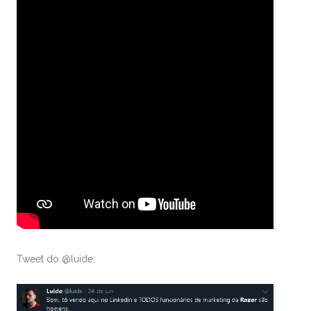
Tweet do @luide: