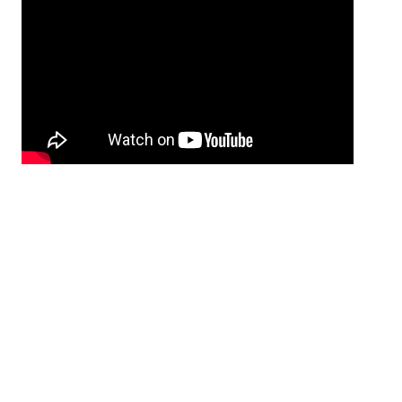
The Show Must Go On
https://youtu.be/JofwEB9g1zg
Keep Yourself Alive