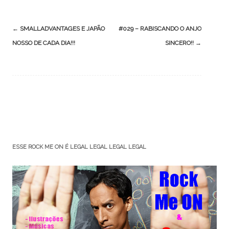
Post
←
SMALLADVANTAGES E JAPÃO
#029 – RABISCANDO O ANJO
navigation
NOSSO DE CADA DIA!!!
SINCERO!!
→
ESSE ROCK ME ON É LEGAL LEGAL LEGAL LEGAL