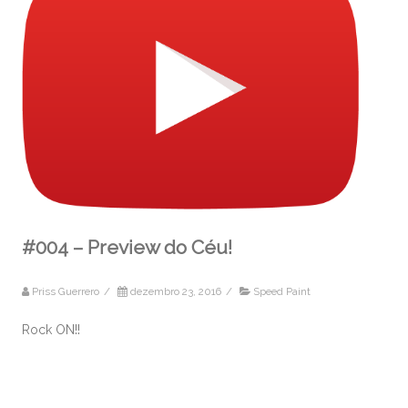
#004 – Preview do Céu!
Priss Guerrero
/
dezembro 23, 2016
/
Speed Paint
Rock ON!!