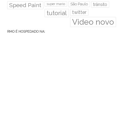
Speed Paint
São Paulo
super mario
trânsito
tutorial
twitter
Video novo
RMO É HOSPEDADO NA:
Euler.eti.br
RMO ÁREA SECRETA
Acessar
Feed de posts
Feed de comentários
WordPress.org