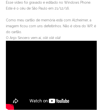
Esse vídeo foi gravado e editado no Windows Phone.
Este é o céu de São Paulo em 21/12/16.
Como meu cartão de memória está com Alzheimer, a
imagem ficou com uns defeitinhos. Não é obra do WP, é
do cartão.
O Anjo Sincero vem aí, olê olê olá!