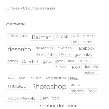
Junte-se a 82 outros assinantes
VEJA TAMBÉM:
brasil
Android
arte
Batman
café
cinema
cogumelos
desenho
desenhos
diversão
Facebook
filme
fotos
futebol
gameplay
games
Gandalf
gato
gatos
HERÓIS
greve
humor
IFSP
ilustração
instagram
Java
jogos
LOL cats
lord of the rings
Metal
Photoshop
música
podcast
rabisco
Rock
Rock Me ON
Sem Foco
senhor dos anéis